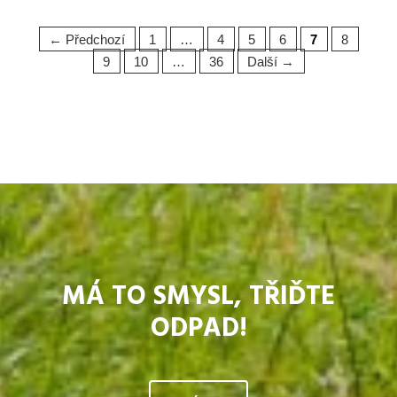
← Předchozí
1
…
4
5
6
7
8
9
10
…
36
Další →
MÁ TO SMYSL, TŘIĎTE
ODPAD!