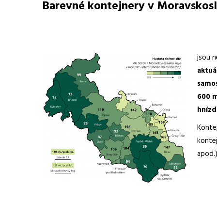
Barevné kontejnery v Moravskosl
jsou 
aktuá
samos
600 m
hnízd
Konte
kontej
apod.)