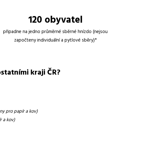
120 o
byvatel
připadne na jedno průměrné sběrné hnízdo (nejsou
započteny individuální a pytlové sběry)*
statními kraji ČR?
y pro papír a kov)
r a kov)