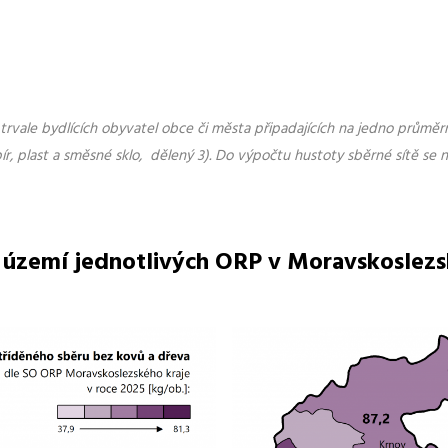
trvale bydlících obyvatel obce či města připadajících na jedno průmě
ír, plast a směsné sklo, dělený 3). Do výpočtu hustoty sběrné sítě se 
 území jednotlivých ORP v Moravskoslezs