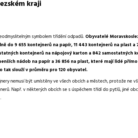
ezském kraji
neodmyslitelným symbolem třídění odpadů.
Obyvatelé Moravskoslez
lně do 9 655 kontejnerů na papír, 11 443 kontejnerů na plast a 
tatných kontejnerů na nápojový karton a 842 samostatných kon
enších nádob na papír a 36 856 na plast, které mají lidé přím
o tak slouží v průměru pro 120 obyvatel.
jnery nemusí být umístěny ve všech obcích a městech, protože ne v
nerů. Např. v některých obcích se s úspěchem třídí do pytlů, jiné ob
.