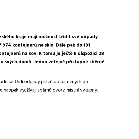
ského kraje mají možnost třídit své odpady
7 974 kontejnerů na sklo. Dále pak do 101
tejnerů na kov. K tomu je ještě k dispozici 28
o u svých domů. Jedno veřejně přístupné sběrné
šude se třídí odpady právě do barevných do
ce naopak využívají sběrné dvory, místní výkupny,