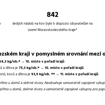
842
m
šedých nádob na kov bylo k dispozici obyvatelům na
území Moravskoslezského kraje*
ezském kraji v pomyslném srovnání mezi o
54,3 kg/ob.* → 10. místo v pořadí krajů
ů a dřeva je
75,3 kg/ob.* → 10. místo v pořadí krajů
onů, kovů a dřeva je
93,9 kg/ob. ** → 11. místo v pořadí krajů
přímo u domů a sběrné dvory. Neobsahuje samostatně zapojené výkupn
 přímo u domů, sběrné dvory a samostatně zapojené výkupny pro papí