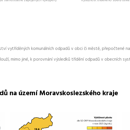
a ze samostatně zapojených výkupen)
Výtěžnost tříděného sběru cel
ství vytříděných komunálních odpadů v obci či městě, přepočtené na
ouží, mimo jiné, k porovnání výsledků třídění odpadů v obecních sy
dů na území Moravskoslezského kraje