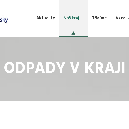
Aktuality
Náš kraj
Třídíme
Akce
ODPADY V KRAJI