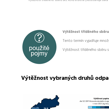
Výtěžnost tříděného sběru bez kovů a dřeva (neobsahuje dat
Výtěžnost tříděného sběru
Tento termín vyjadřuje množ
Výtěžnost tříděného sběru sl
Výtěžnost vybraných druhů odpa