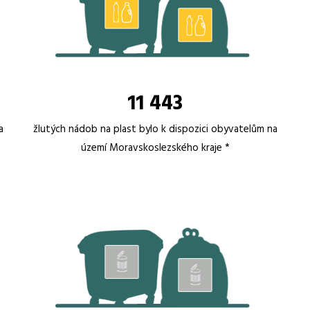
11 443
a
žlutých nádob na plast bylo k dispozici obyvatelům na
území Moravskoslezského kraje *