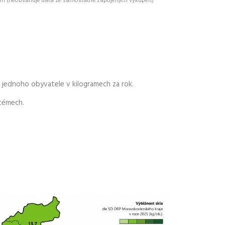
kem (neobsahuje data ze samostatně zapojených výkupen)
 jednoho obyvatele v kilogramech za rok.
stémech.