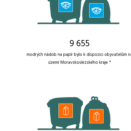
9 655
modrých nádob na papír bylo k dispozici obyvatelům n
území Moravskoslezského kraje *