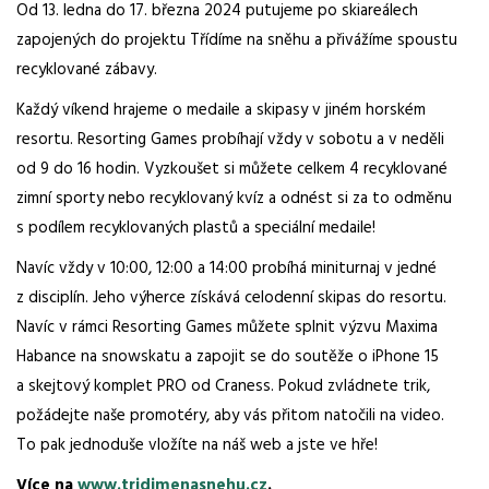
Od 13. ledna do 17. března 2024 putujeme po skiareálech
zapojených do projektu Třídíme na sněhu a přivážíme spoustu
recyklované zábavy.
Každý víkend hrajeme o medaile a skipasy v jiném horském
resortu. Resorting Games probíhají vždy v sobotu a v neděli
od 9 do 16 hodin. Vyzkoušet si můžete celkem 4 recyklované
zimní sporty nebo recyklovaný kvíz a odnést si za to odměnu
s podílem recyklovaných plastů a speciální medaile!
Navíc vždy v 10:00, 12:00 a 14:00 probíhá miniturnaj v jedné
z disciplín. Jeho výherce získává celodenní skipas do resortu.
Navíc v rámci Resorting Games můžete splnit výzvu Maxima
Habance na snowskatu a zapojit se do soutěže o iPhone 15
a skejtový komplet PRO od Craness. Pokud zvládnete trik,
požádejte naše promotéry, aby vás přitom natočili na video.
To pak jednoduše vložíte na náš web a jste ve hře!
Více na
www.tridimenasnehu.cz
.