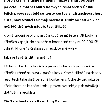
S projektem Třídíme na sněhu můžete třídit odpady
po celou zimní sezónu v horských resortech v Česku.
Jejich provozovatelé se touto cestou snaží zachovat hory
čisté, návštěvníci tak mají možnost třídit odpad do více
než 100 sběrných nádob, tzv. třikošů.
Kromě třídění papíru, plastů a kovů se můžete s QR kódy na
třikoších zapojit do soutěže o hodnotné ceny za 50 000 Kč,
vyhrát iPhone 15 či skipasy a recyklované výhry!
Jak správně třídit na sněhu?
Třídění odpadu na horách je jednoduché, k dispozici máte
třikoše určené na plasty, papír a kovy. Kromě třikošů najdete v
resortech také další barevné kontejnery. Odpady tak můžete
třídit skoro na každém kroku, provozovatelé je pak odvážejí k
dotřídění a recyklaci.
Třiďte a bavte se s Resorting Games!