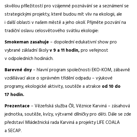
skvělou příležitostí pro vzájemné poznávání se a seznámení se
strategickými projekty, které budou mít vliv na ekologii, ale
i další oblasti v našem městě a jeho okolí. Přijměte pozvání na
tradiční oslavu celosvětového svátku ekologie:
Smokeman zasahuje
– dopolední edukativní show pro
vybrané základní školy
v 9 a 11 hodin,
pro veřejnost
v odpoledních hodinách.
Barevné dny
– hlavní program společnosti EKO-KOM, zábavně
vzdělávací akce o správném třídění odpadu – výukové
programy, ekologické aktivity, soutěže a atrakce
od 10 do
17 hodin.
Prezentace
– Vězeňská služba ČR, Věznice Karviná – zásahová
jednotka, soutěže, kvízy, výtvarné dílničky pro děti. Dále se zde
představí Mládežnická rada Karviná a projekty LIFE COALA
a SECAP.