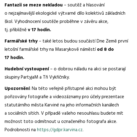
Fantazii se meze nekladou
– soutěž a hlasování
o nejzajímavější ekologické výtvarné dílo kolektivů základních
škol. Vyhodnocení soutěže proběhne v závěru akce,
tj. přibližně
v 17 hodin.
Farmářské trhy
– také letos budou součástí Dne Země první
letošní farmářské trhy na Masarykově náměstí
od 8 do
17 hodin.
Hudební vystoupení
– o dobrou náladu na akci se postarají
skupiny PartyjaM a Tři Vykřičníky.
Upozornění
: Na této veřejně přístupné akci mohou být
pořizovány fotografie a videozáznamy pro účely prezentace
statutárního města Karviné na jeho informačních kanálech
a sociálních sítích. V případě vašeho nesouhlasu budete mít
možnost toto odmítnout u označeného fotografa akce.
Podrobnosti na
https://gdpr.karvina.cz
.