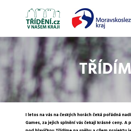
TŘÍDÍ
I letos na vás na českých horách čeká pořádná nad
Games, za jejich splnění vás čekají krásné ceny.
pod hlavičkou Třídíme na sněhu a cílem projektu je