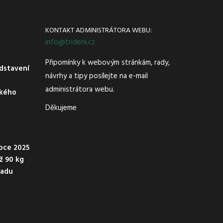
KONTAKT ADMINISTRÁTORA WEBU:
info@trideni.cz
Připomínky k webovým stránkám, rady,
dstavení
návrhy a tipy posílejte na e-mail
administrátora webu.
ského
Děkujeme
oce 2025
ež 90 kg
padu