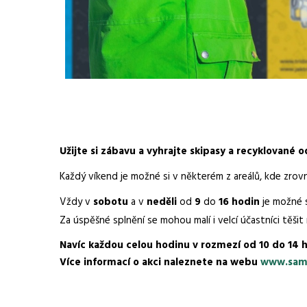
Užijte si zábavu a vyhrajte skipasy a recyklované
Každý víkend je možné si v některém z areálů, kde zro
Vždy v
sobotu
a v
neděli
od
9
do
16 hodin
je možné s
Za úspěšné splnění se mohou malí i velcí účastníci těši
Navíc každou celou hodinu v rozmezí od 10 do 14 ho
Více informací o akci naleznete na webu
www.sam