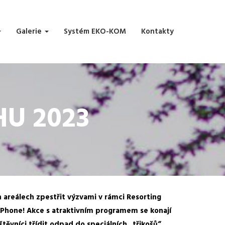
Galerie
Systém EKO-KOM
Kontakty
U 2023
h areálech zpestřit výzvami v rámci Resorting
 iPhone! Akce s atraktivním programem se konají
těvníci třídit odpad do speciálních „třikošů“.