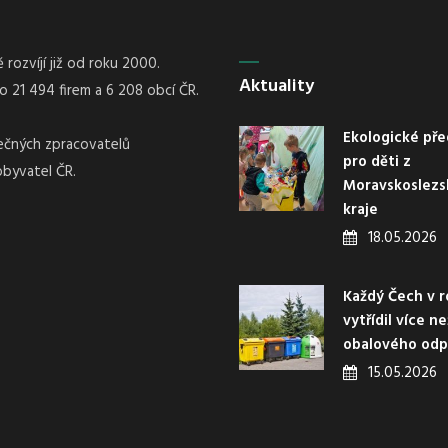
rozvíjí již od roku 2000.
Aktuality
21 494 firem a 6 208 obcí ČR.
Ekologické pře
nečných zpracovatelů
pro děti z
obyvatel ČR.
Moravskoslez
kraje
18.05.2026
Každý Čech v r
vytřídil více n
obalového od
15.05.2026