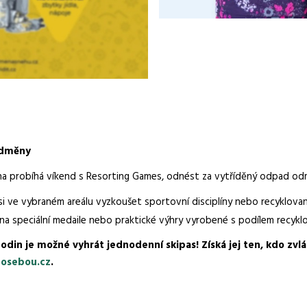
 odměny
vna probíhá víkend s Resorting Games, odnést za vytříděný odpad od
i ve vybraném areálu vyzkoušet sportovní disciplíny nebo recyklovan
t na speciální medaile nebo praktické výhry vyrobené s podílem recykl
din je možné vyhrát jednodenní skipas! Získá jej ten, kdo zvlá
osebou.cz
.