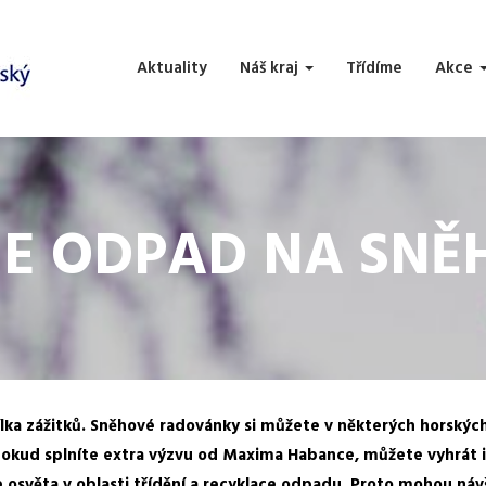
Aktuality
Náš kraj
Třídíme
Akce
ME ODPAD NA SNĚH
ílka zážitků. Sněhové radovánky si můžete v některých horskýc
 A pokud splníte extra výzvu od Maxima Habance, můžete vyhrát
 osvěta v oblasti třídění a recyklace odpadu. Proto mohou návš