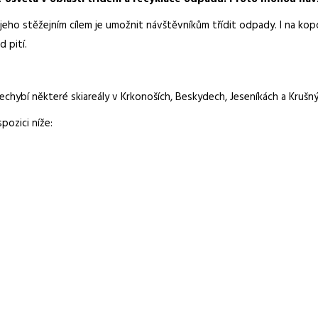
 jeho stěžejním cílem je umožnit návštěvníkům třídit odpady. I na ko
 pití.
hybí některé skiareály v Krkonoších, Beskydech, Jeseníkách a Krušnýc
pozici níže: