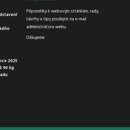
Připomínky k webovým stránkám, rady,
dstavení
návrhy a tipy posílejte na e-mail
administrátora webu.
ského
Děkujeme
oce 2025
ež 90 kg
padu