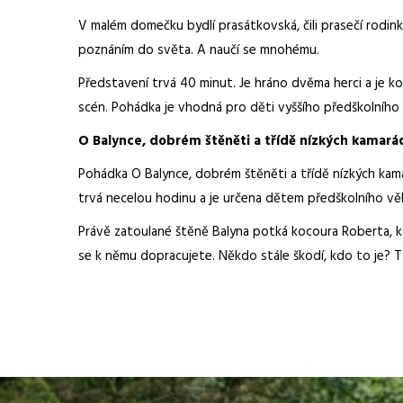
V malém domečku bydlí prasátkovská, čili prasečí rodink
poznáním do světa. A naučí se mnohému.
Představení trvá 40 minut. Je hráno dvěma herci a je ko
scén. Pohádka je vhodná pro děti vyššího předškolního 
O Balynce, dobrém štěněti a třídě nízkých kamará
Pohádka O Balynce, dobrém štěněti a třídě nízkých kamar
trvá necelou hodinu a je určena dětem předškolního věku
Právě zatoulané štěně Balyna potká kocoura Roberta, k
se k němu dopracujete. Někdo stále škodí, kdo to je? To