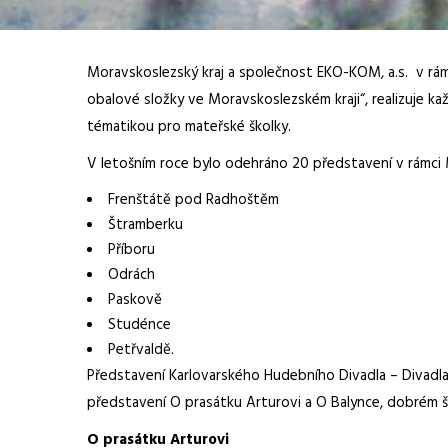
Moravskoslezský kraj a společnost EKO-KOM, a.s. v rá
obalové složky ve Moravskoslezském kraji“, realizuje k
tématikou pro mateřské školky.
V letošním roce bylo odehráno 20 představení v rámci 
Frenštátě pod Radhoštěm
Štramberku
Příboru
Odrách
Paskově
Studénce
Petřvaldě.
Představení Karlovarského Hudebního Divadla – Divadl
představení O prasátku Arturovi a O Balynce, dobrém ště
O prasátku Arturovi