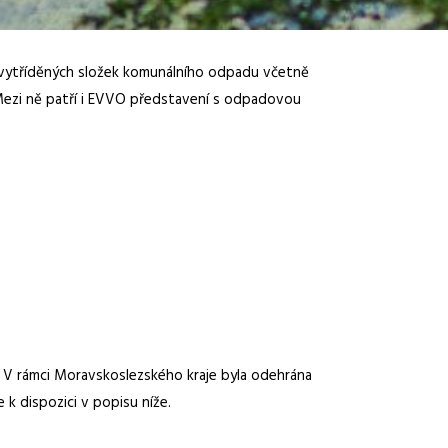
í vytříděných složek komunálního odpadu včetně
. Mezi ně patří i EVVO představení s odpadovou
 V rámci Moravskoslezského kraje byla odehrána
 k dispozici v popisu níže.