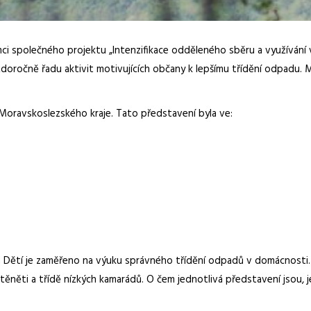
mci společného projektu „Intenzifikace odděleného sběru a využíván
aždoročně řadu aktivit motivujících občany k lepšímu třídění odpadu
Moravskoslezského kraje. Tato představení byla ve:
a Dětí je zaměřeno na výuku správného třídění odpadů v domácnosti.
něti a třídě nízkých kamarádů. O čem jednotlivá představení jsou, je