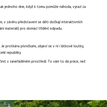
A tak jednoho dne, když k tomu pomůže náhoda, vyrazí za
i, v závěru představení se děti dočkají interaktivních
ání materiálů pro domácí třídění odpadu.
e protkána písničkami, objeví se v ní i látkové loutky,
elé republiky.
činit v zaneřáděném prostředí. To vám to dá práce, než