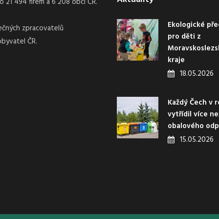
21 494 firem a 6 208 obcí ČR.
Ekologické pře
nečných zpracovatelů
pro děti z
obyvatel ČR.
Moravskoslez
kraje
18.05.2026
Každý Čech v r
vytřídil více n
obalového od
15.05.2026