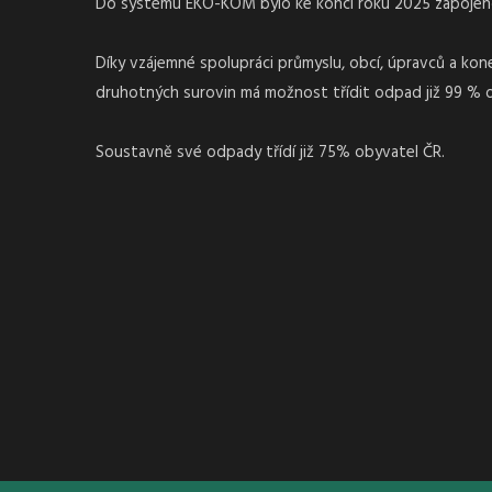
Do systému EKO-KOM bylo ke konci roku 2025 zapojeno 
Díky vzájemné spolupráci průmyslu, obcí, úpravců a ko
druhotných surovin má možnost třídit odpad již 99 % 
Soustavně své odpady třídí již 75% obyvatel ČR.