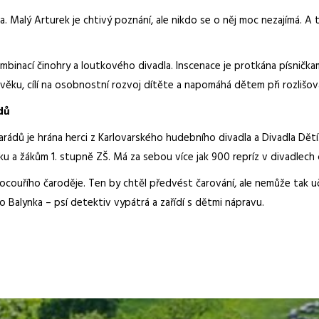
a. Malý Arturek je chtivý poznání, ale nikdo se o něj moc nezajímá. 
mbinací činohry a loutkového divadla. Inscenace je protkána písničkam
věku, cílí na osobnostní rozvoj dítěte a napomáhá dětem při rozlišov
dů
ádů je hrána herci z Karlovarského hudebního divadla a Divadla Dětí. J
 a žákům 1. stupně ZŠ. Má za sebou více jak 900 repríz v divadlech c
ocouřího čaroděje. Ten by chtěl předvést čarování, ale nemůže tak u
 Balynka – psí detektiv vypátrá a zařídí s dětmi nápravu.