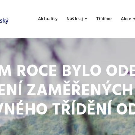
Aktuality
Náš kraj
Třídíme
Akce
ÍM ROCE BYLO OD
ENÍ ZAMĚŘENÝCH
VNÉHO TŘÍDĚNÍ O