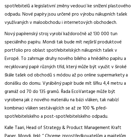
spotřebitelů a legislativní změny vedoucí ke snížení plastového
odpadu. Nové papíry jsou určené pro výrobu nákupních tašek
využívaných v maloobchodu i internetových obchodech.
Nový papírenský stroj vyrobí každoročně až 130 000 tun
speciálního papíru. Mondi tak bude mít nejširší produktové
portfolio pro oblast spotřebitelských nákupních tašek v
Evropě. To zahrnuje druhy nového bílého a hnědého papíru a
recyklovaný papír různých tříd, který může být využit v široké
škále tašek od obchodů s módou až po online supermarkety a
donášku do domu. Vyráběný papír bude mít šířku 4,4 metru a
gramáž od 70 do 135 gramů. Řada EcoVantage může být
vyrobena jak z nového materiálu na bázi vláken, tak nabízí
kombinaci vláken sestávajících se až ze 100 % před-
spotřebitelského a post-spotřebitelského odpadu.
Kalle Taari, Head of Strategy & Product Management Kraft
Paper, Mondi, řekl: “ Chceme zprostředkovatelům a majitelům