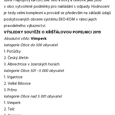
sbírá i nápojový karton, bílé sklo a kovy a celkově jaké jsou
v obci vytvořené podmínky pro nakládání s odpady. Hodnocení
je tedy velmi komplexní a provádí se především na základě údajů
poskytovaných obcemi systému EKO‑KOM v rámci jejich
pravidelného výkaznictví.
VÝSLEDKY SOUTĚŽE O KŘIŠŤÁLOVOU POPELNICI 2019
Absolutní vítěz:
Vimperk
kategorie Obce do 500 obyvatel
:
1. Potůčky
2. Český Jiřetín
3. Albrechtice v Jizerských horách
kategorie Obce 501 –5 000 obyvatel
:
1. Vigantice
2. Velké Bílovice
3. Pržno
kategorie Obce nad 5 001 obyvatel
:
1. Vimperk
2. Telč