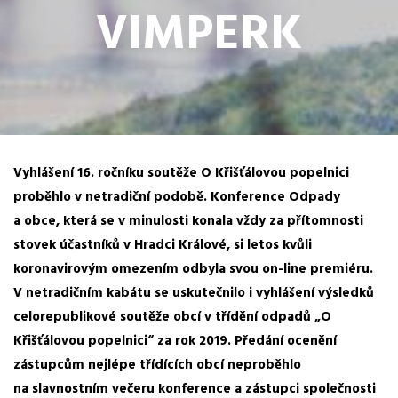
VIMPERK
Vyhlášení 16. ročníku soutěže O Křišťálovou popelnici
proběhlo v netradiční podobě. Konference Odpady
a obce, která se v minulosti konala vždy za přítomnosti
stovek účastníků v Hradci Králové, si letos kvůli
koronavirovým omezením odbyla svou on-line premiéru.
V netradičním kabátu se uskutečnilo i vyhlášení výsledků
celorepublikové soutěže obcí v třídění odpadů „O
Křišťálovou popelnici“ za rok 2019. Předání ocenění
zástupcům nejlépe třídících obcí neproběhlo
na slavnostním večeru konference a zástupci společnosti