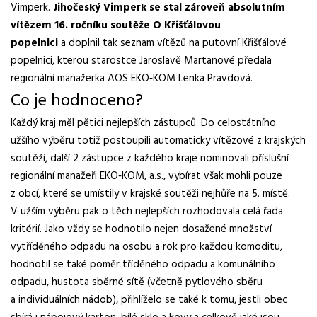
Vimperk.
Jihočeský Vimperk se stal zároveň absolutním
vítězem 16. ročníku soutěže O Křišťálovou
popelnici
a doplnil tak seznam vítězů na putovní Křišťálové
popelnici, kterou starostce Jaroslavě Martanové předala
regionální manažerka AOS EKO‑KOM Lenka Pravdová.
Co je hodnoceno?
Každý kraj měl pětici nejlepších zástupců. Do celostátního
užšího výběru totiž postoupili automaticky vítězové z krajských
soutěží, další 2 zástupce z každého kraje nominovali příslušní
regionální manažeři EKO‑KOM, a.s., vybírat však mohli pouze
z obcí, které se umístily v krajské soutěži nejhůře na 5. místě.
V užším výběru pak o těch nejlepších rozhodovala celá řada
kritérií. Jako vždy se hodnotilo nejen dosažené množství
vytříděného odpadu na osobu a rok pro každou komoditu,
hodnotil se také poměr tříděného odpadu a komunálního
odpadu, hustota sběrné sítě (včetně pytlového sběru
a individuálních nádob), přihlíželo se také k tomu, jestli obec