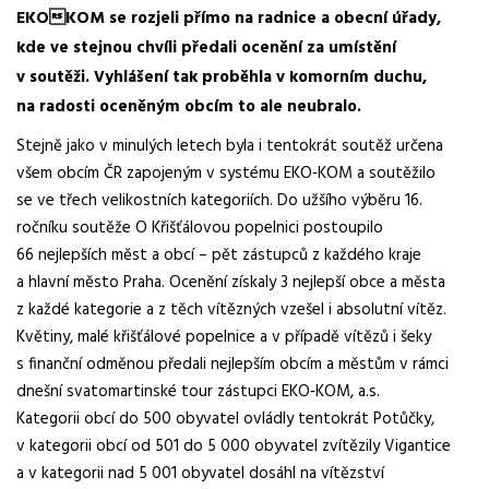
EKOKOM se rozjeli přímo na radnice a obecní úřady,
kde ve stejnou chvíli předali ocenění za umístění
v soutěži. Vyhlášení tak proběhla v komorním duchu,
na radosti oceněným obcím to ale neubralo.
Stejně jako v minulých letech byla i tentokrát soutěž určena
všem obcím ČR zapojeným v systému EKO‑KOM a soutěžilo
se ve třech velikostních kategoriích. Do užšího výběru 16.
ročníku soutěže O Křišťálovou popelnici postoupilo
66 nejlepších měst a obcí – pět zástupců z každého kraje
a hlavní město Praha. Ocenění získaly 3 nejlepší obce a města
z každé kategorie a z těch vítězných vzešel i absolutní vítěz.
Květiny, malé křišťálové popelnice a v případě vítězů i šeky
s finanční odměnou předali nejlepším obcím a městům v rámci
dnešní svatomartinské tour zástupci EKO‑KOM, a.s.
Kategorii obcí do 500 obyvatel ovládly tentokrát Potůčky,
v kategorii obcí od 501 do 5 000 obyvatel zvítězily Vigantice
a v kategorii nad 5 001 obyvatel dosáhl na vítězství