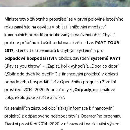
Ministerstvo životního prostředí se v první polovině letošního
roku zaměřuje na osvětu v oblasti snižování množství
komunálních odpadů produkovaných na území obcí. Chystá
proto v průběhu letošního dubna a května tzv.
PAYT TOUR
2017
, která čítá 13 seminářů k chytrým systémům pro
odpadové hospodářství
v obcích, zavádění
systémů PAYT
(„Pay as you throw“ – „Zaplať, kolik vyhodíš“), „Door to door“
(„Sběr ode dveří ke dveřím“) a financování projektů v oblasti
odpadového hospodářství z Operačního programu Životní
prostředí 2014–2020 Prioritní osy 3 „
Odpady
, materiálové
toky, ekologické zátěže a rizika“.
Na seminářích zástupci obcí získají informace k financování
projektů z odpadového hospodářství z Operačního programu
Životní prostředí 2014–2020 v návaznosti na aktuální výhled