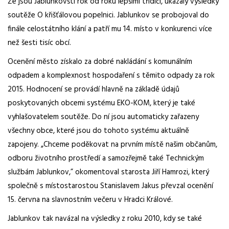
Že jsou Jablunkovští rok od roku lepšími třídiči, ukázaly výsledky
soutěže O křišťálovou popelnici. Jablunkov se probojoval do
finále celostátního klání a patří mu 14. místo v konkurenci více
než šesti tisíc obcí.
Ocenění město získalo za dobré nakládání s komunálním
odpadem a komplexnost hospodaření s těmito odpady za rok
2015. Hodnocení se provádí hlavně na základě údajů
poskytovaných obcemi systému EKO-KOM, který je také
vyhlašovatelem soutěže. Do ní jsou automaticky zařazeny
všechny obce, které jsou do tohoto systému aktuálně
zapojeny. „Chceme poděkovat na prvním místě našim občanům,
odboru životního prostředí a samozřejmě také Technickým
službám Jablunkov,” okomentoval starosta Jiří Hamrozi, který
společně s místostarostou Stanislavem Jakus převzal ocenění
15. června na slavnostním večeru v Hradci Králové.
Jablunkov tak navázal na výsledky z roku 2010, kdy se také