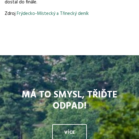
dostal do finále.
Zdroj
Frýdecko-Místecký
a
Třinecký
deník
MÁ TO SMYSL, TŘIĎTE
ODPAD!
VÍCE