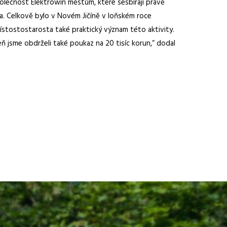
společnost Elektrowin městům, které sesbírají právě
čína. Celkově bylo v Novém Jičíně v loňském roce
ístostostarosta také praktický význam této aktivity.
jsme obdrželi také poukaz na 20 tisíc korun,“ dodal