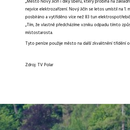
„Město Nový Jičín i díky sběru, který probíhá na základn
nejvíce elektrozařízení. Nový Jičín se letos umístil na 1
posbíráno a vytříděno více než 83 tun elektrospotřebi
„Tím, že vlastně předcházíme vzniku odpadu tímto způs
místostarosta.
Tyto peníze použije město na další zkvalitnění třídění 
Zdroj: TV Polar