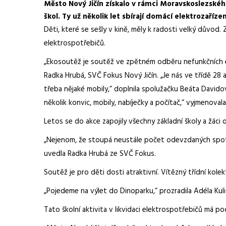
Město Nový Jičín získalo v rámci Moravskoslezského
škol. Ty už několik let sbírají domácí elektrozaříze
Děti, které se sešly v kině, měly k radosti velký důvo
elektrospotřebičů.
„Ekosoutěž je soutěž ve zpětném odběru nefunkčních ele
Radka Hrubá, SVČ Fokus Nový Jičín. „Je nás ve třídě 28 
třeba nějaké mobily,“ doplnila spolužačku Beáta Davidová
několik konvic, mobily, nabíječky a počítač,“ vyjmenovala
Letos se do akce zapojily všechny základní školy a žác
„Nejenom, že stoupá neustále počet odevzdaných spotřebi
uvedla Radka Hrubá ze SVČ Fokus.
Soutěž je pro děti dosti atraktivní. Vítězný třídní kol
„Pojedeme na výlet do Dinoparku,“ prozradila Adéla Ku
Tato školní aktivita v likvidaci elektrospotřebičů má p