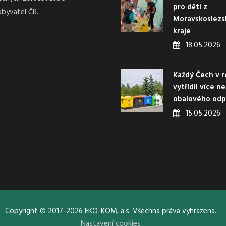
pro děti z
obyvatel ČR.
Moravskoslez
kraje
18.05.2026
Každý Čech v r
vytřídil více n
obalového od
15.05.2026
Copyright © 2017-2026 EKO-KOM, a.s. Všechna práva vyhrazena.
Nastavení cookies