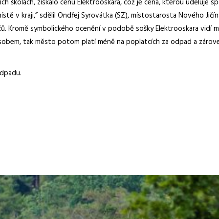
ích školách, získalo cenu Elektrooskara, což je cena, kterou uděluje 
. místě v kraji,“ sdělil Ondřej Syrovátka (SZ), místostarosta Nového Ji
čů. Kromě symbolického ocenění v podobě sošky Elektrooskara vidí m
obem, tak město potom platí méně na poplatcích za odpad a zároveň 
odpadu.