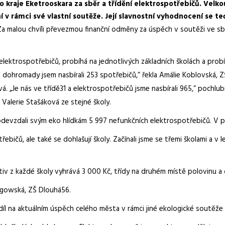
 kraje Eketrooskara za sběr a třídění elektrospotřebičů. Velko
ní v rámci své vlastní soutěže. Její slavnostní vyhodnocení se t
d. Za malou chvíli převezmou finanční odměny za úspěch v soutěži ve
ktrospotřebičů, probíhá na jednotlivých základních školách a probíhá
a dohromady jsem nasbírali 253 spotřebičů,“ řekla Amálie Koblovská, Z
. „Je nás ve třídě31 a elektrospotřebičů jsme nasbírali 965,“ pochlub
 Valerie Stašáková ze stejné školy.
i odevzdali svým eko hlídkám 5 997 nefunkčních elektrospotřebičů. V
čů, ale také se dohlašují školy. Začínali jsme se třemi školami a v le
ektiv z každé školy vyhrává 3 000 Kč, třídy na druhém místě polovinu 
ligowská, ZŠ Dlouhá56.
odíl na aktuálním úspěch celého města v rámci jiné ekologické soutěže 