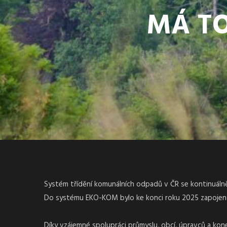
MÁ TO
Systém třídění komunálních odpadů v ČR se kontinuálně 
Do systému EKO-KOM bylo ke konci roku 2025 zapojeno 
Díky vzájemné spolupráci průmyslu, obcí, úpravců a ko