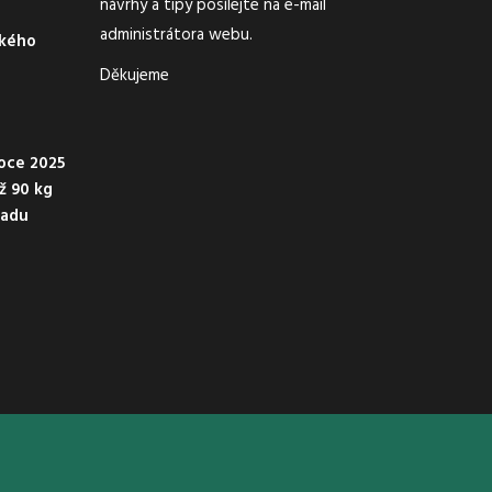
návrhy a tipy posílejte na e-mail
administrátora webu.
ského
Děkujeme
oce 2025
ež 90 kg
padu