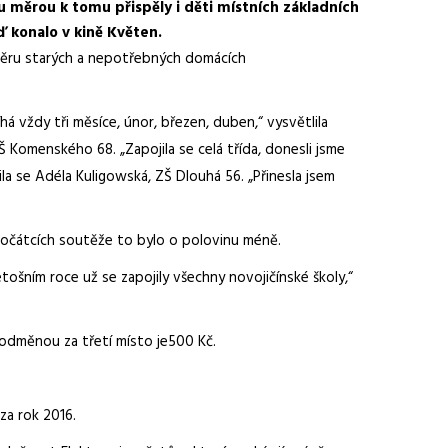
u měrou k tomu přispěly i děti místních základních
eď konalo v kině Květen.
 sběru starých a nepotřebných domácích
 vždy tři měsíce, únor, březen, duben,“ vysvětlila
Š Komenského 68. „Zapojila se celá třída, donesli jsme
ila se Adéla Kuligowská, ZŠ Dlouhá 56. „Přinesla jsem
 počátcích soutěže to bylo o polovinu méně.
tošním roce už se zapojily všechny novojičínské školy,“
a odměnou za třetí místo je500 Kč.
za rok 2016.