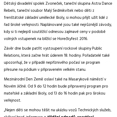
Dětský divadelní spolek Zvoneček, taneční skupina Astra Dance
Rebels, taneční soubor Malý Sedmikvítek nebo děti z
frenštátské základní umělecké školy, si mohou přijít užít lidé z
řad široké veřejnosti. Naplánované jsou také nejrůznější závody,
kdy si ti nejlepší soutěžící odnesou zajímavé ceny v podobě
volných vstupenek na blížící se Horečkyfest 2016.
Závěr dne bude patřit vystoupení rockové skupiny Public
Relations, která začne hrát úderem 18. hodiny. Pořadatelé také
upozorňují, že v případě nepříznivého počasí se program
přesune na pódium v připraveném velkém stanu.
Mezinárodní Den Země oslaví také na Masarykově náměstí v
Novém Jičíně. Od 9 do 12 hodin bude připravený program pro
mateřské a základní školy, od 13 do 16 hodin pak pro širokou
veřejnost.
„Nejen děti se mohou těšit na ukázku vozů Technických služeb,