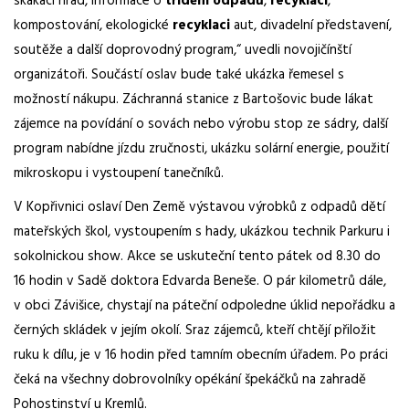
skákací hrad, informace o
třídění
odpadů
,
recyklaci
,
kompostování, ekologické
recyklaci
aut, divadelní představení,
soutěže a další doprovodný program,“ uvedli novojičínští
organizátoři. Součástí oslav bude také ukázka řemesel s
možností nákupu. Záchranná stanice z Bartošovic bude lákat
zájemce na povídání o sovách nebo výrobu stop ze sádry, další
program nabídne jízdu zručnosti, ukázku solární energie, použití
mikroskopu i vystoupení tanečníků.
V Kopřivnici oslaví Den Země výstavou výrobků z odpadů dětí
mateřských škol, vystoupením s hady, ukázkou technik Parkuru i
sokolnickou show. Akce se uskuteční tento pátek od 8.30 do
16 hodin v Sadě doktora Edvarda Beneše. O pár kilometrů dále,
v obci Závišice, chystají na páteční odpoledne úklid nepořádku a
černých skládek v jejím okolí. Sraz zájemců, kteří chtějí přiložit
ruku k dílu, je v 16 hodin před tamním obecním úřadem. Po práci
čeká na všechny dobrovolníky opékání špekáčků na zahradě
Pohostinství u Kremlů.