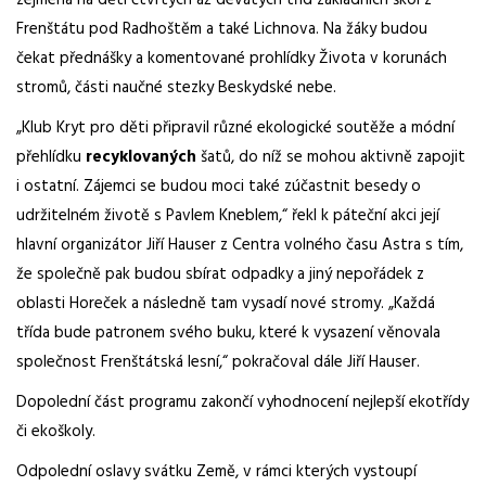
zejména na děti čtvrtých až devátých tříd základních škol z
Frenštátu pod Radhoštěm a také Lichnova. Na žáky budou
čekat přednášky a komentované prohlídky Života v korunách
stromů, části naučné stezky Beskydské nebe.
„Klub Kryt pro děti připravil různé ekologické soutěže a módní
přehlídku
recyklovaných
šatů, do níž se mohou aktivně zapojit
i ostatní. Zájemci se budou moci také zúčastnit besedy o
udržitelném životě s Pavlem Kneblem,“ řekl k páteční akci její
hlavní organizátor Jiří Hauser z Centra volného času Astra s tím,
že společně pak budou sbírat odpadky a jiný nepořádek z
oblasti Horeček a následně tam vysadí nové stromy. „Každá
třída bude patronem svého buku, které k vysazení věnovala
společnost Frenštátská lesní,“ pokračoval dále Jiří Hauser.
Dopolední část programu zakončí vyhodnocení nejlepší ekotřídy
či ekoškoly.
Odpolední oslavy svátku Země, v rámci kterých vystoupí