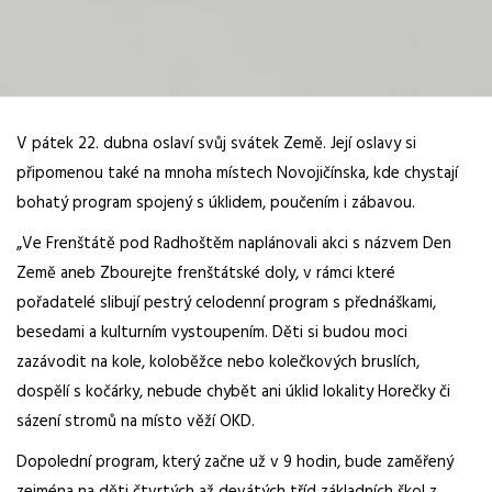
V pátek 22. dubna oslaví svůj svátek Země. Její oslavy si
připomenou také na mnoha místech Novojičínska, kde chystají
bohatý program spojený s úklidem, poučením i zábavou.
„Ve Frenštátě pod Radhoštěm naplánovali akci s názvem Den
Země aneb Zbourejte frenštátské doly, v rámci které
pořadatelé slibují pestrý celodenní program s přednáškami,
besedami a kulturním vystoupením. Děti si budou moci
zazávodit na kole, koloběžce nebo kolečkových bruslích,
dospělí s kočárky, nebude chybět ani úklid lokality Horečky či
sázení stromů na místo věží OKD.
Dopolední program, který začne už v 9 hodin, bude zaměřený