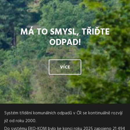
MÁ TO SMYSL, TŘIĎTE
ODPAD!
VÍCE
Systém třídění komunálních odpadů v ČR se kontinuálně rozvíjí
již od roku 2000.
Do systému EKO-KOM bylo ke konci roku 2025 zapojeno 21 494