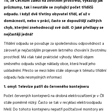
To, že Čechům záleží na životním prostředí, vykazují jak
průzkumy, tak i neustále se zvyšující počet třídičů
odpadu. I když dvě třetiny obyvatel třídí, ať už v
domácnosti, nebo v práci, často se dopouštějí zažitých
chyb, kterými znehodnocují své úsilí. O jaké přešlapy se
nejčastěji jedná?
Třídění odpadu se považuje za společenskou odpovědnost a
zároveň je nejčastějším projevem šetrného chování k životnímu
prostředí. Má však také praktické výhody. Menší objem
směsného odpadu snižuje náklady obce, která hradí jeho
uskladnění. Přesto se mezi lidmi stále objevuje k tématu třídění
odpadu řada nesmyslných informací.
1. omyl: Televize patří do červeného kontejneru
Počet červených kontejnerů na drobná elektrozařízení je v ČR
stále poměrně nízký. Často se tak v recyklaci elektroodpadu
hřeší. Do tohoto kontejneru nepatří počítačové monitory ani