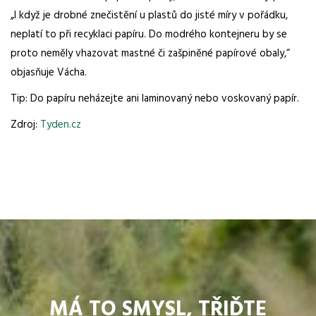
„I když je drobné znečistění u plastů do jisté míry v pořádku,
neplatí to při recyklaci papíru. Do modrého kontejneru by se
proto neměly vhazovat mastné či zašpiněné papírové obaly,“
objasňuje Vácha.
Tip: Do papíru neházejte ani laminovaný nebo voskovaný papír.
Zdroj:
Tyden.cz
MÁ TO SMYSL, TŘIĎTE