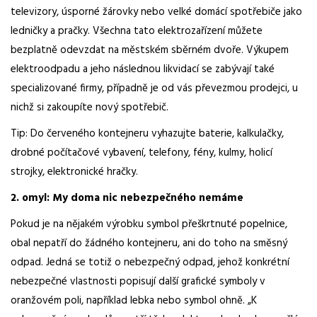
televizory, úsporné žárovky nebo velké domácí spotřebiče jako
ledničky a pračky. Všechna tato elektrozařízení můžete
bezplatně odevzdat na městském sběrném dvoře. Výkupem
elektroodpadu a jeho následnou likvidací se zabývají také
specializované firmy, případně je od vás převezmou prodejci, u
nichž si zakoupíte nový spotřebič.
Tip: Do červeného kontejneru vyhazujte baterie, kalkulačky,
drobné počítačové vybavení, telefony, fény, kulmy, holicí
strojky, elektronické hračky.
2. omyl: My doma nic nebezpečného nemáme
Pokud je na nějakém výrobku symbol přeškrtnuté popelnice,
obal nepatří do žádného kontejneru, ani do toho na směsný
odpad. Jedná se totiž o nebezpečný odpad, jehož konkrétní
nebezpečné vlastnosti popisují další grafické symboly v
oranžovém poli, například lebka nebo symbol ohně. „K