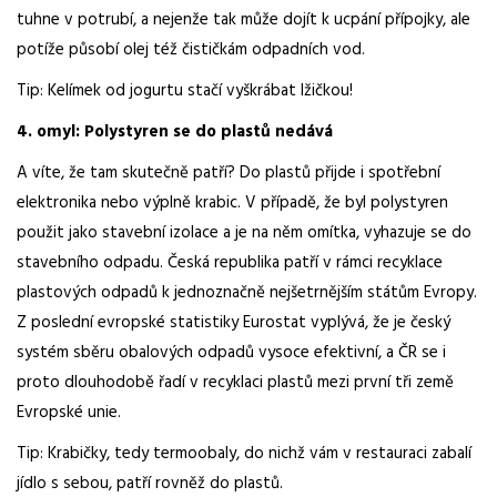
tuhne v potrubí, a nejenže tak může dojít k ucpání přípojky, ale
potíže působí olej též čističkám odpadních vod.
Tip: Kelímek od jogurtu stačí vyškrábat lžičkou!
4. omyl: Polystyren se do plastů nedává
A víte, že tam skutečně patří? Do plastů přijde i spotřební
elektronika nebo výplně krabic. V případě, že byl polystyren
použit jako stavební izolace a je na něm omítka, vyhazuje se do
stavebního odpadu. Česká republika patří v rámci recyklace
plastových odpadů k jednoznačně nejšetrnějším státům Evropy.
Z poslední evropské statistiky Eurostat vyplývá, že je český
systém sběru obalových odpadů vysoce efektivní, a ČR se i
proto dlouhodobě řadí v recyklaci plastů mezi první tři země
Evropské unie.
Tip: Krabičky, tedy termoobaly, do nichž vám v restauraci zabalí
jídlo s sebou, patří rovněž do plastů.