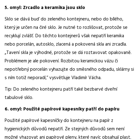
5. omyl: Zrcadlo a keramika jsou sklo
Sklo se dává buď do zeleného kontejneru, nebo do bílého,
který je určen na čiré sklo. Je nutné to rozlišovat, protože se
recyklují zvlášť. Do těchto kontejnerů však nepatří keramika
nebo porcelán, autosklo, zlacená a pokovená skla ani zrcadla.
„Tavení skla je výhodné, protože se dá roztavovat opakovaně.
Problémem je ale pokovení. Rozbitou keramickou vázu či
nepotřebný porcelán vyhazujte do směsného odpadu, sklárny si
s ním totiž neporadí,“ vysvětluje Vladimír Vácha.
Tip: Do zeleného kontejneru patří také bezbarvé dveřní
tabulové sklo.
6. omyl: Použité papírové kapesníky patří do papíru
Použité papírové kapesníčky do kontejneru na papír z
hygienických důvodů nepatří. Ze stejných důvodů sem není
možné vhazovat ani papírové pleny, které navíc obsahují plast.