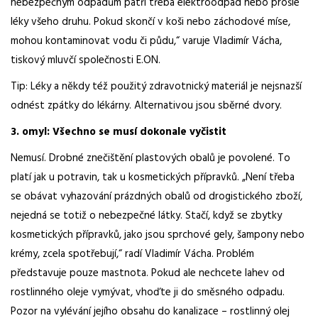
nebezpečným odpadům patří třeba elektroodpad nebo prošlé
léky všeho druhu. Pokud skončí v koši nebo záchodové míse,
mohou kontaminovat vodu či půdu,“ varuje Vladimír Vácha,
tiskový mluvčí společnosti E.ON.
Tip: Léky a někdy též použitý zdravotnický materiál je nejsnazší
odnést zpátky do lékárny. Alternativou jsou sběrné dvory.
3. omyl: Všechno se musí dokonale vyčistit
Nemusí. Drobné znečištění plastových obalů je povolené. To
platí jak u potravin, tak u kosmetických přípravků. „Není třeba
se obávat vyhazování prázdných obalů od drogistického zboží,
nejedná se totiž o nebezpečné látky. Stačí, když se zbytky
kosmetických přípravků, jako jsou sprchové gely, šampony nebo
krémy, zcela spotřebují,“ radí Vladimír Vácha. Problém
představuje pouze mastnota. Pokud ale nechcete lahev od
rostlinného oleje vymývat, vhoďte ji do směsného odpadu.
Pozor na vylévání jejího obsahu do kanalizace – rostlinný olej