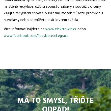
hodin přinést spotřebič, za který vás odměníme, zanechat otisk
na stěně recyklace, užít si spoustu zábavy a soutěžit o ceny.
Zažijte recyklační show s bublinami, mozek můžete procvičit s
hlavolamy nebo se můžete stát lovcem světla.
Více informací najdete na
www.elektrowin.cz
nebo
www.facebook.com/RecyklaceJeLegrace
MÁ TO SMYSL, TŘIĎTE
ODPAD!