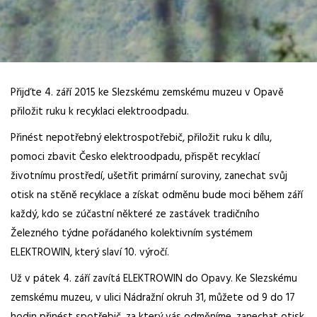
Přijďte 4. září 2015 ke Slezskému zemskému muzeu v Opavě
přiložit ruku k recyklaci elektroodpadu.
Přinést nepotřebný elektrospotřebič, přiložit ruku k dílu,
pomoci zbavit Česko elektroodpadu, přispět recyklací
životnímu prostředí, ušetřit primární suroviny, zanechat svůj
otisk na stěně recyklace a získat odměnu bude moci během září
každý, kdo se zúčastní některé ze zastávek tradičního
Železného týdne pořádaného kolektivním systémem
ELEKTROWIN, který slaví 10. výročí.
Už v pátek 4. září zavítá ELEKTROWIN do Opavy. Ke Slezskému
zemskému muzeu, v ulici Nádražní okruh 31, můžete od 9 do 17