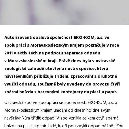
Autorizovaná obalová společnost EKO-KOM, a.s. ve
spolupráci s Moravskoslezským krajem pokračuje v roce
2011 v aktivitách na podporu separace odpadu
v Moravskoslezském kraji. Právě dnes byla v ostravské
zoologické zahradě otevřena nová expozice, která
návštěvníkům přibližuje třídění, zpracování a druhotné
využití odpadu, současně byly uvedeny do provozu čtyři
sběrná hnízda s barevnými kontejnery na plast a papír.
Ostravská zoo ve spolupráci se společností EKO-KOM, a.s. a
Moravskoslezským krajem umožní od dnešního dne svým
návštěvníkům třídit odpad. V zoo vznikla celkem čtyři sběrná
hnízda na plast a papír. Lidé, kteří jsou zvyklí odpad běžně třídit