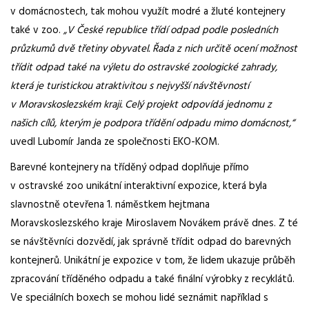
v domácnostech, tak mohou využít modré a žluté kontejnery
také v zoo.
„V České republice třídí odpad podle posledních
průzkumů dvě třetiny obyvatel. Řada z nich určitě ocení možnost
třídit odpad také na výletu do ostravské zoologické zahrady,
která je turistickou atraktivitou s nejvyšší návštěvností
v Moravskoslezském kraji. Celý projekt odpovídá jednomu z
našich cílů, kterým je podpora třídění odpadu mimo domácnost,“
uvedl Lubomír Janda ze společnosti EKO-KOM.
Barevné kontejnery na tříděný odpad doplňuje přímo
v ostravské zoo unikátní interaktivní expozice, která byla
slavnostně otevřena 1. náměstkem hejtmana
Moravskoslezského kraje Miroslavem Novákem právě dnes. Z té
se návštěvníci dozvědí, jak správně třídit odpad do barevných
kontejnerů. Unikátní je expozice v tom, že lidem ukazuje průběh
zpracování tříděného odpadu a také finální výrobky z recyklátů.
Ve speciálních boxech se mohou lidé seznámit například s