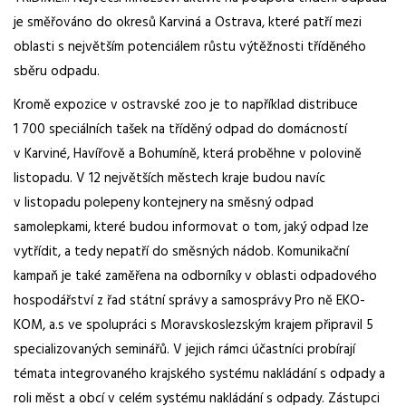
je směřováno do okresů Karviná a Ostrava, které patří mezi
oblasti s největším potenciálem růstu výtěžnosti tříděného
sběru odpadu.
Kromě expozice v ostravské zoo je to například distribuce
1 700 speciálních tašek na tříděný odpad do domácností
v Karviné, Havířově a Bohumíně, která proběhne v polovině
listopadu. V 12 největších městech kraje budou navíc
v listopadu polepeny kontejnery na směsný odpad
samolepkami, které budou informovat o tom, jaký odpad lze
vytřídit, a tedy nepatří do směsných nádob. Komunikační
kampaň je také zaměřena na odborníky v oblasti odpadového
hospodářství z řad státní správy a samosprávy Pro ně EKO-
KOM, a.s ve spolupráci s Moravskoslezským krajem připravil 5
specializovaných seminářů. V jejich rámci účastníci probírají
témata integrovaného krajského systému nakládání s odpady a
roli měst a obcí v celém systému nakládání s odpady. Zástupci