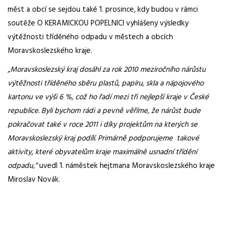
měst a obcí se sejdou také 1. prosince, kdy budou v rámci
soutěže O KERAMICKOU POPELNICI vyhlášeny výsledky
výtěžnosti tříděného odpadu v městech a obcích
Moravskoslezského kraje.
„Moravskoslezský kraj dosáhl za rok 2010 meziročního nárůstu
výtěžnosti tříděného sběru plastů, papíru, skla a nápojového
kartonu ve výši 6 %, což ho řadí mezi tři nejlepší kraje v České
republice. Byli bychom rádi a pevně věříme, že nárůst bude
pokračovat také v roce 2011 i díky projektům na kterých se
Moravskoslezský kraj podílí. Primárně podporujeme takové
aktivity, které obyvatelům kraje maximálně usnadní třídění
odpadu,“
uvedl 1. náměstek hejtmana Moravskoslezského kraje
Miroslav Novák.