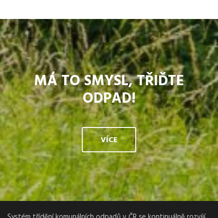
MÁ TO SMYSL, TŘIĎTE
ODPAD!
VÍCE
Systém třídění komunálních odpadů v ČR se kontinuálně rozvíjí