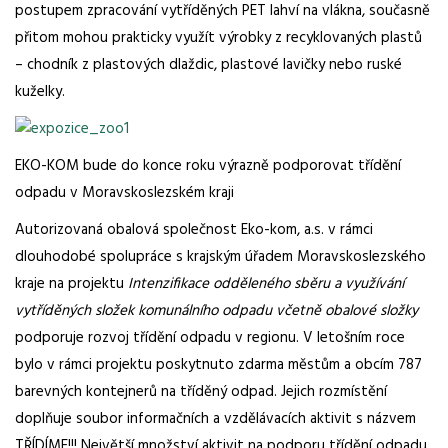
postupem zpracování vytříděných PET lahví na vlákna, současně
přitom mohou prakticky využít výrobky z recyklovaných plastů
– chodník z plastových dlaždic, plastové lavičky nebo ruské
kuželky.
EKO-KOM bude do konce roku výrazně podporovat třídění
odpadu v Moravskoslezském kraji
Autorizovaná obalová společnost Eko-kom, a.s. v rámci
dlouhodobé spolupráce s krajským úřadem Moravskoslezského
kraje na projektu
Intenzifikace odděleného sběru a využívání
vytříděných složek komunálního odpadu včetně obalové složky
podporuje rozvoj třídění odpadu v regionu. V letošním roce
bylo v rámci projektu poskytnuto zdarma městům a obcím 787
barevných kontejnerů na tříděný odpad. Jejich rozmístění
doplňuje soubor informačních a vzdělávacích aktivit s názvem
TŘÍDÍME!!! Největší množství aktivit na podporu třídění odpadu