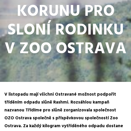
KORUNU PRO
SLONÍ RODINKU
V ZOO OSTRAVA
V listopadu mají všichni Ostravané možnost podpořit
tříděním odpadu slůně Rashmi. Rozsáhlou kampaň
nazvanou Třídíme pro slůně zorganizovala společnost
OZO Ostrava společně s příspěvkovou společností Zoo
Ostrava. Za každý kilogram vytříděného odpadu dostane