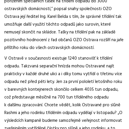
pořízením speciálních tašek na třídění odpadu do 3000
ostravských domácností,“ popsal snahy společnosti OZO
Ostrava její ředitel Ing. Karel Belda s tím, že správné třídění tak
umožňuje další využití těchto odpadů jako surovin, které
nemusejí skončit na skládce. Tašky na třídění pak na základě
pozitivního hodnocení z řad občanů OZO Ostrava rozšíří na jaře
příštího roku do všech ostravských domácností.
V Ostravě v současnosti existuje 1240 stanovišť k třídění
odpadu. Takzvaná separační hnízda mohou Ostravané najít
prakticky v každé druhé ulici a i díky tomu vytřídí o třetinu více
odpadu než před pěti lety. Jen za první pololetí letošního roku
v barevných kontejnerech skončilo celkem 4035 tun odpadu,
což představuje měsíčně na 700 tun tříděného odpadu
k dalšímu zpracování. Chcete vědět, kolik Ostravané pro slůně
Rashmi a jeho rodinku tříděním odpadu vydělají v listopadu? „O
výsledcích kampaně budeme samozřejmě veřejnost informovat
zveřejněním vytříděné částky pro slůně a jeho rodinku, a to