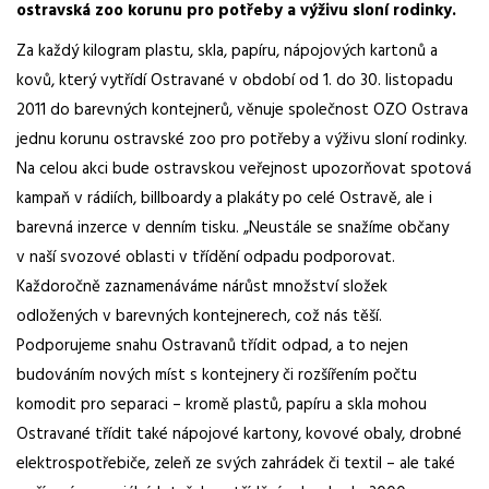
ostravská zoo korunu pro potřeby a výživu sloní rodinky.
Za každý kilogram plastu, skla, papíru, nápojových kartonů a
kovů, který vytřídí Ostravané v období od 1. do 30. listopadu
2011 do barevných kontejnerů, věnuje společnost OZO Ostrava
jednu korunu ostravské zoo pro potřeby a výživu sloní rodinky.
Na celou akci bude ostravskou veřejnost upozorňovat spotová
kampaň v rádiích, billboardy a plakáty po celé Ostravě, ale i
barevná inzerce v denním tisku. „Neustále se snažíme občany
v naší svozové oblasti v třídění odpadu podporovat.
Každoročně zaznamenáváme nárůst množství složek
odložených v barevných kontejnerech, což nás těší.
Podporujeme snahu Ostravanů třídit odpad, a to nejen
budováním nových míst s kontejnery či rozšířením počtu
komodit pro separaci – kromě plastů, papíru a skla mohou
Ostravané třídit také nápojové kartony, kovové obaly, drobné
elektrospotřebiče, zeleň ze svých zahrádek či textil – ale také